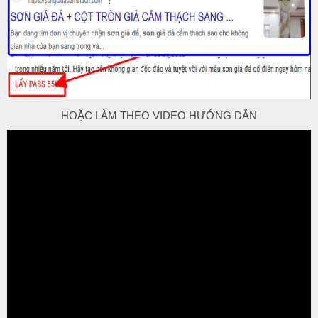
HOẶC LÀM THEO VIDEO HƯỚNG DẪN