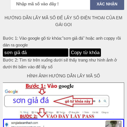
HƯỚNG DẪN LẤY MÃ SỐ ĐỂ LẤY SỐ ĐIỆN THOẠI CỦA EM
GÁI GỌI
Bước 1: Vào google gõ từ khóa:"sơn giả đá" hoặc anh coppy rồi
dán ra google
Copy từ khóa
Bước 2: Tìm từ trên xuống dưới sẽ thấy trang như hình ảnh ở
dưới thì bấm vào để lấy số
HÌNH ẢNH HƯỚNG DẪN LẤY MÃ SỐ