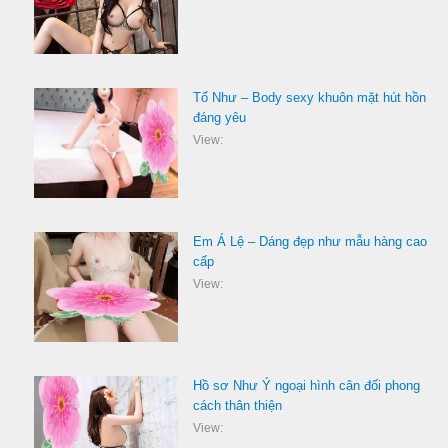
Tố Như – Body sexy khuôn mặt hút hồn
đáng yêu
View:
Em Á Lệ – Dáng đẹp như mẫu hàng cao
cấp
View:
Hồ sơ Như Ý ngoại hình cân đối phong
cách thân thiện
View: