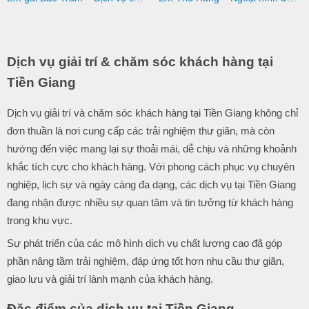
Dịch vụ giải trí & chăm sóc khách hàng tại
Tiền Giang
Dịch vụ giải trí và chăm sóc khách hàng tại Tiền Giang không chỉ
đơn thuần là nơi cung cấp các trải nghiệm thư giãn, mà còn
hướng đến việc mang lại sự thoải mái, dễ chịu và những khoảnh
khắc tích cực cho khách hàng. Với phong cách phục vụ chuyên
nghiệp, lịch sự và ngày càng đa dạng, các dịch vụ tại Tiền Giang
đang nhận được nhiều sự quan tâm và tin tưởng từ khách hàng
trong khu vực.
Sự phát triển của các mô hình dịch vụ chất lượng cao đã góp
phần nâng tầm trải nghiệm, đáp ứng tốt hơn nhu cầu thư giãn,
giao lưu và giải trí lành mạnh của khách hàng.
Đặc điểm của dịch vụ tại Tiền Giang