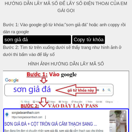
HƯỚNG DẪN LẤY MÃ SỐ ĐỂ LẤY SỐ ĐIỆN THOẠI CỦA EM
GÁI GỌI
Bước 1: Vào google gõ từ khóa:"sơn giả đá" hoặc anh coppy rồi
dán ra google
Copy từ khóa
Bước 2: Tìm từ trên xuống dưới sẽ thấy trang như hình ảnh ở
dưới thì bấm vào để lấy số
HÌNH ẢNH HƯỚNG DẪN LẤY MÃ SỐ