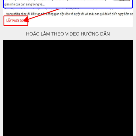
HOẶC LÀM THEO VIDEO HƯỚNG DẪN