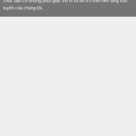
chúc bạn có những phút giây thú vị và bổ ích trên nền tảng trực
tuyến của chúng tôi.