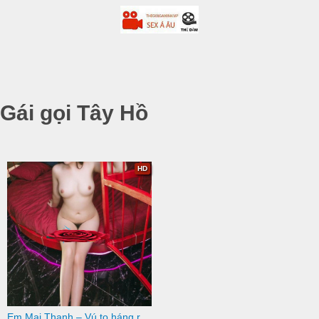
Gái gọi Tây Hồ
HD
Em Mai Thanh – Vú to háng rộng ngực nở