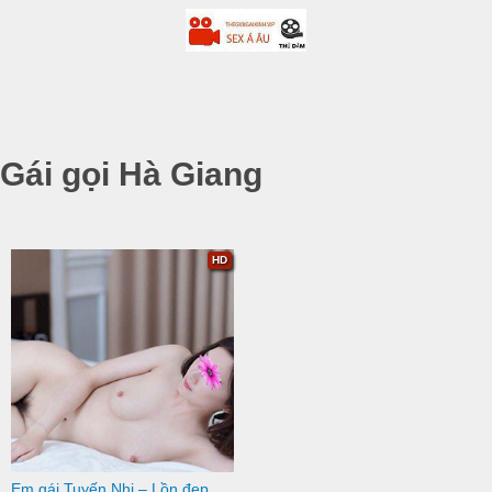
Gái gọi Hà Giang
HD
Em gái Tuyến Nhi – Lồn đẹp chiều khách như chiều người yêu