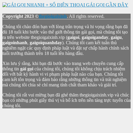
Copyright 2023 ©
thegioigaixinh
. All rights reserved.
Chúng tôi chào đón bạn với lòng trân trọng và hi vọng rằng bạn đã
đủ 18 tuổi khi bước vào thế giới thông tin gái gọi, mà chúng tôi tạo
ra trên website thegioigaixinh.vip (
gaigoi
,
gaigoiganday
,
gaigu
,
gaigoinhanh
,
gaigoiquanhday
). Chúng tôi cam kết tuân thủ
nghiêm ngặt các quy định pháp luật và đặt sự chấp hành chính sách
tuổi trưởng thành trên 18 tuổi lên hàng đầu.
Xin lưu ý rằng, khi bạn đã bước vào trang web chuyên cung cấp
thông tin
gái gọi
của chúng tôi, chúng tôi không chịu trách nhiệm
đối với bất kỳ hành vi vi phạm pháp luật nào của bạn. Chúng tôi
cam kết tôn trọng và đảm bảo rằng những thông tin và trải nghiệm
mà chúng tôi chia sẻ chỉ mang tính chất tham khảo và giải trí.
Chúng tôi rất vui mừng bạn đã ghé thăm thegioigaixinh.vip và chúc
bạn có những phút giây thú vị và bổ ích trên nền tảng trực tuyến của
chúng tôi.