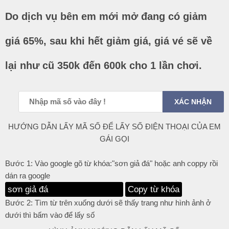
Do dịch vụ bên em mới mở đang có giảm
giá 65%, sau khi hết giảm giá, giá vé sẽ về
lại như cũ 350k đến 600k cho 1 lần chơi.
HƯỚNG DẪN LẤY MÃ SỐ ĐỂ LẤY SỐ ĐIỆN THOẠI CỦA EM
GÁI GỌI
Bước 1: Vào google gõ từ khóa:"sơn giả đá" hoặc anh coppy rồi
dán ra google
Copy từ khóa
Bước 2: Tìm từ trên xuống dưới sẽ thấy trang như hình ảnh ở
dưới thì bấm vào để lấy số