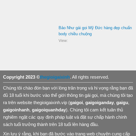
Bảo Như gái gọi Mỹ Đức hàng đẹp chuẩn
body chiều chuộng
View:
Copyright 2023 ©
thegioigaixinh
. All rights reserved.
Chúng tôi chào đón bạn với lòng trân trọng và hi vọng rằng bạn đã
đủ 18 tuổi khi bước vào thế giới thông tin gái gọi, mà chúng tôi tạo
ra trên website thegioigaixinh.vip (
gaigoi
,
gaigoiganday
,
gaigu
,
gaigoinhanh
,
gaigoiquanhday
). Chúng tôi cam kết tuân thủ
nghiêm ngặt các quy định pháp luật và đặt sự chấp hành chính
sách tuổi trưởng thành trên 18 tuổi lên hàng đầu.
Xin lưu ý rằng, khi bạn đã bước vào trang web chuyên cung cấp