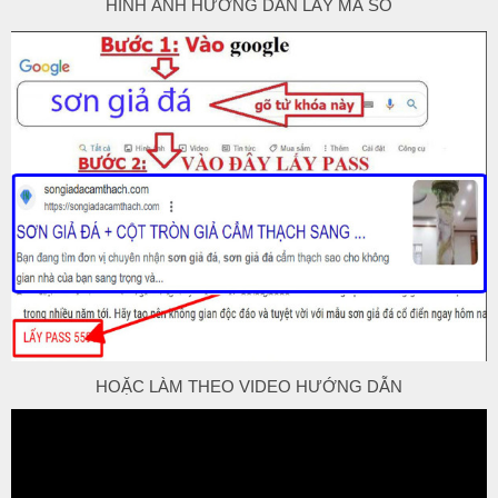
HÌNH ẢNH HƯỚNG DẪN LẤY MÃ SỐ
HOẶC LÀM THEO VIDEO HƯỚNG DẪN