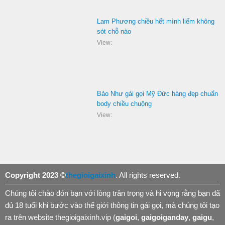
Lam Phương chiều hết mình liếm không
sót chỗ nào
View:
Bảo Như gái gọi Mỹ Đức hàng đẹp chuẩn
body chiều chuộng
View:
Copyright 2023 ©
thegioigaixinh
. All rights reserved.
Chúng tôi chào đón bạn với lòng trân trọng và hi vọng rằng bạn đã
đủ 18 tuổi khi bước vào thế giới thông tin gái gọi, mà chúng tôi tạo
ra trên website thegioigaixinh.vip (
gaigoi
,
gaigoiganday
,
gaigu
,