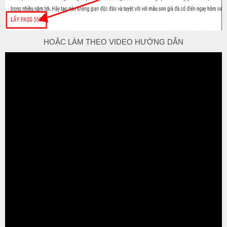
HOẶC LÀM THEO VIDEO HƯỚNG DẪN