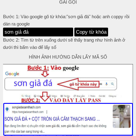
GÁI GỌI
Bước 1: Vào google gõ từ khóa:"sơn giả đá" hoặc anh coppy rồi
dán ra google
Copy từ khóa
Bước 2: Tìm từ trên xuống dưới sẽ thấy trang như hình ảnh ở
dưới thì bấm vào để lấy số
HÌNH ẢNH HƯỚNG DẪN LẤY MÃ SỐ