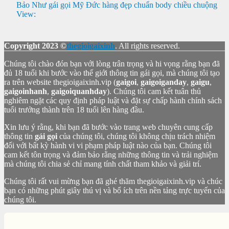
Bảo Như gái gọi Mỹ Đức hàng đẹp chuẩn body chiều chuộng
View:
Copyright 2023 ©
thegioigaixinh
. All rights reserved.
Chúng tôi chào đón bạn với lòng trân trọng và hi vọng rằng bạn đã
đủ 18 tuổi khi bước vào thế giới thông tin gái gọi, mà chúng tôi tạo
ra trên website thegioigaixinh.vip (
gaigoi
,
gaigoiganday
,
gaigu
,
gaigoinhanh
,
gaigoiquanhday
). Chúng tôi cam kết tuân thủ
nghiêm ngặt các quy định pháp luật và đặt sự chấp hành chính sách
tuổi trưởng thành trên 18 tuổi lên hàng đầu.
Xin lưu ý rằng, khi bạn đã bước vào trang web chuyên cung cấp
thông tin
gái gọi
của chúng tôi, chúng tôi không chịu trách nhiệm
đối với bất kỳ hành vi vi phạm pháp luật nào của bạn. Chúng tôi
cam kết tôn trọng và đảm bảo rằng những thông tin và trải nghiệm
mà chúng tôi chia sẻ chỉ mang tính chất tham khảo và giải trí.
Chúng tôi rất vui mừng bạn đã ghé thăm thegioigaixinh.vip và chúc
bạn có những phút giây thú vị và bổ ích trên nền tảng trực tuyến của
chúng tôi.