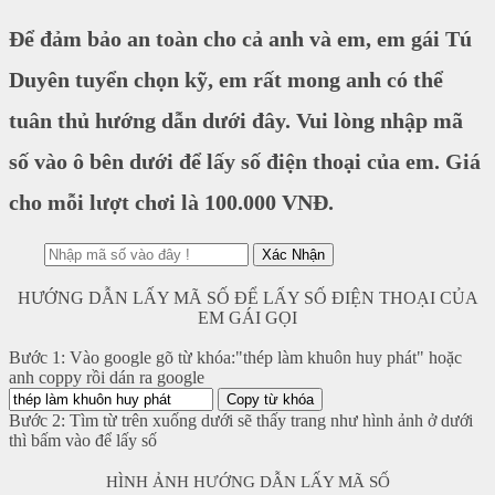
Để đảm bảo an toàn cho cả anh và em, em gái Tú
Duyên tuyển chọn kỹ, em rất mong anh có thể
tuân thủ hướng dẫn dưới đây. Vui lòng nhập mã
số vào ô bên dưới để lấy số điện thoại của em. Giá
cho mỗi lượt chơi là 100.000 VNĐ.
HƯỚNG DẪN LẤY MÃ SỐ ĐỂ LẤY SỐ ĐIỆN THOẠI CỦA
EM GÁI GỌI
Bước 1: Vào google gõ từ khóa:"thép làm khuôn huy phát" hoặc
anh coppy rồi dán ra google
Copy từ khóa
Bước 2: Tìm từ trên xuống dưới sẽ thấy trang như hình ảnh ở dưới
thì bấm vào để lấy số
HÌNH ẢNH HƯỚNG DẪN LẤY MÃ SỐ