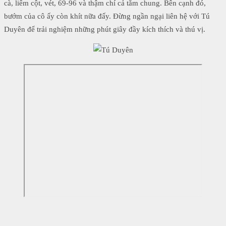
cà, liếm cột, vét, 69-96 và thậm chí cả tắm chung. Bên cạnh đó,
bướm của cô ấy còn khít nữa đấy. Đừng ngần ngại liên hệ với Tú
Duyên để trải nghiệm những phút giây đầy kích thích và thú vị.