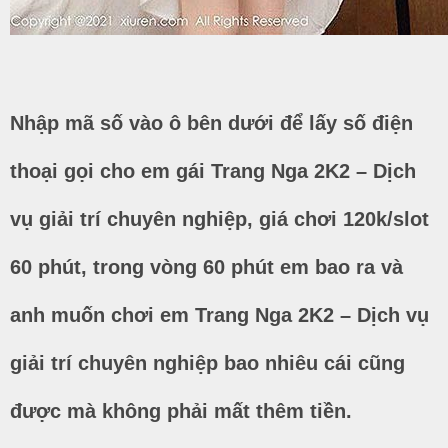
Nhập mã số vào ô bên dưới để lấy số điện
thoại gọi cho em gái Trang Nga 2K2 – Dịch
vụ giải trí chuyên nghiệp, giá chơi 120k/slot
60 phút, trong vòng 60 phút em bao ra và
anh muốn chơi em Trang Nga 2K2 – Dịch vụ
giải trí chuyên nghiệp bao nhiêu cái cũng
được mà không phải mất thêm tiền.