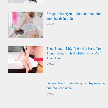
Em gái Kiều Ngân – Mặt xinh thân hình
đẹp như thiên thần
View:
Thúy Trang – Nhân Viên Nhà Hàng Trẻ
Trung, Ngoại Hình Ưa Nhìn, Phục Vụ
Thân Thiện
View:
Gái gọi Thanh Thảo hàng mới tuyển em ở
quê mới vào nghề
View: