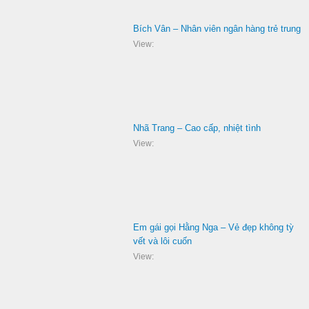
Bích Vân – Nhân viên ngân hàng trẻ trung
View:
Nhã Trang – Cao cấp, nhiệt tình
View:
Em gái gọi Hằng Nga – Vẻ đẹp không tỳ
vết và lôi cuốn
View: