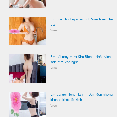
Em Gái Thu Huyền – Sinh Viên Năm Thứ
Ba
View:
Em gái mây mưa Kim Biên – Nhân viên
sale mới vào nghề
View:
Em gái gọi Hồng Hạnh – Đem đến những
khoảnh khắc tột đỉnh
View: