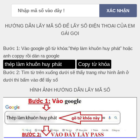
HƯỚNG DẪN LẤY MÃ SỐ ĐỂ LẤY SỐ ĐIỆN THOẠI CỦA EM
GÁI GỌI
Bước 1: Vào google gõ từ khóa:"thép làm khuôn huy phát" hoặc
anh coppy rồi dán ra google
Copy từ khóa
Bước 2: Tìm từ trên xuống dưới sẽ thấy trang như hình ảnh ở
dưới thì bấm vào để lấy số
HÌNH ẢNH HƯỚNG DẪN LẤY MÃ SỐ