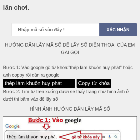
lần chơi.
HƯỚNG DẪN LẤY MÃ SỐ ĐỂ LẤY SỐ ĐIỆN THOẠI CỦA EM
GÁI GỌI
Bước 1: Vào google gõ từ khóa:"thép làm khuôn huy phát" hoặc
anh coppy rồi dán ra google
Copy từ khóa
Bước 2: Tìm từ trên xuống dưới sẽ thấy trang như hình ảnh ở
dưới thì bấm vào để lấy số
HÌNH ẢNH HƯỚNG DẪN LẤY MÃ SỐ