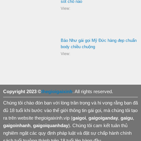
sót chỗ nào
View:
Bảo Như gái gọi Mỹ Đức hàng đẹp chuẩn
body chiều chuộng
View:
Copyright 2023 ©
thegioigaixinh
. All rights reserved.
Chúng tôi chào đón bạn với lòng trân trọng và hi vọng rằng bạn đã
đủ 18 tuổi khi bước vào thế giới thông tin gái gọi, mà chúng tôi tạo
ra trên website thegioigaixinh.vip (
gaigoi
,
gaigoiganday
,
gaigu
,
gaigoinhanh
,
gaigoiquanhday
). Chúng tôi cam kết tuân thủ
nghiêm ngặt các quy định pháp luật và đặt sự chấp hành chính
sách tuổi trưởng thành trên 18 tuổi lên hàng đầu.