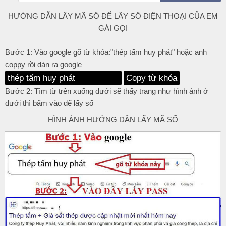
HƯỚNG DẪN LẤY MÃ SỐ ĐỂ LẤY SỐ ĐIỆN THOẠI CỦA EM
GÁI GỌI
Bước 1: Vào google gõ từ khóa:"thép tấm huy phát" hoặc anh
coppy rồi dán ra google
Copy từ khóa
Bước 2: Tìm từ trên xuống dưới sẽ thấy trang như hình ảnh ở
dưới thì bấm vào để lấy số
HÌNH ẢNH HƯỚNG DẪN LẤY MÃ SỐ