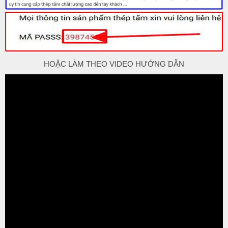
HOẶC LÀM THEO VIDEO HƯỚNG DẪN