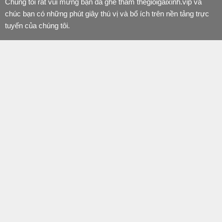
Chúng tôi rất vui mừng bạn đã ghé thăm thegioigaixinh.vip và
chúc bạn có những phút giây thú vị và bổ ích trên nền tảng trực
tuyến của chúng tôi.