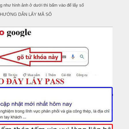
g như hình ảnh ở dưới thì bấm vào để lấy số
 HƯỚNG DẪN LẤY MÃ SỐ