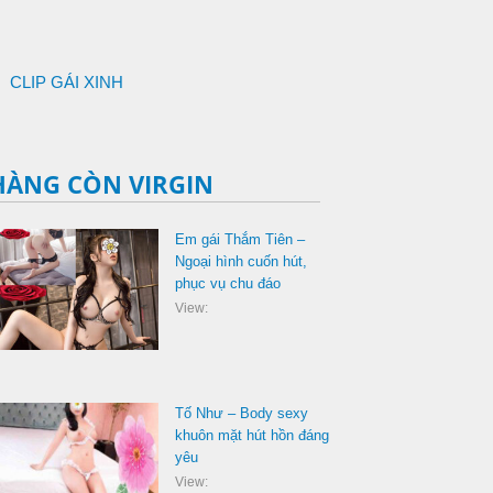
CLIP GÁI XINH
HÀNG CÒN VIRGIN
Em gái Thắm Tiên –
Ngoại hình cuốn hút,
phục vụ chu đáo
View:
Tố Như – Body sexy
khuôn mặt hút hồn đáng
yêu
View: