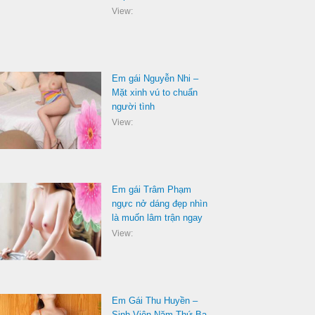
View:
Em gái Nguyễn Nhi –
Mặt xinh vú to chuẩn
người tình
View:
Em gái Trâm Phạm
ngực nở dáng đẹp nhìn
là muốn lâm trận ngay
View:
Em Gái Thu Huyền –
Sinh Viên Năm Thứ Ba