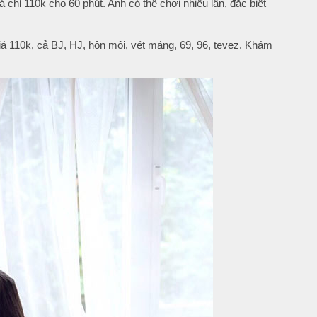
chỉ 110k cho 60 phút. Anh có thể chơi nhiều lần, đặc biệt
iá 110k, cả BJ, HJ, hôn môi, vét máng, 69, 96, tevez. Khám