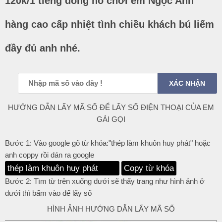
120k/1 tiếng đồng hồ chơi em Ngọc Anh
hàng cao cấp nhiệt tình chiều khách bú liếm
đầy đủ anh nhé.
HƯỚNG DẪN LẤY MÃ SỐ ĐỂ LẤY SỐ ĐIỆN THOẠI CỦA EM
GÁI GỌI
Bước 1: Vào google gõ từ khóa:"thép làm khuôn huy phát" hoặc
anh coppy rồi dán ra google
Copy từ khóa
Bước 2: Tìm từ trên xuống dưới sẽ thấy trang như hình ảnh ở
dưới thì bấm vào để lấy số
HÌNH ẢNH HƯỚNG DẪN LẤY MÃ SỐ