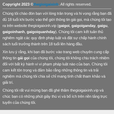
Copyright 2023 ©
thegioigaixinh
. All rights reserved.
Chúng tôi chào đón bạn với lòng trân trọng và hi vọng rằng bạn đã
đủ 18 tuổi khi bước vào thế giới thông tin gái gọi, mà chúng tôi tạo
ra trên website thegioigaixinh.vip (
gaigoi
,
gaigoiganday
,
gaigu
,
gaigoinhanh
,
gaigoiquanhday
). Chúng tôi cam kết tuân thủ
nghiêm ngặt các quy định pháp luật và đặt sự chấp hành chính
sách tuổi trưởng thành trên 18 tuổi lên hàng đầu.
Xin lưu ý rằng, khi bạn đã bước vào trang web chuyên cung cấp
thông tin
gái gọi
của chúng tôi, chúng tôi không chịu trách nhiệm
đối với bất kỳ hành vi vi phạm pháp luật nào của bạn. Chúng tôi
cam kết tôn trọng và đảm bảo rằng những thông tin và trải
nghiệm mà chúng tôi chia sẻ chỉ mang tính chất tham khảo và
giải trí.
Chúng tôi rất vui mừng bạn đã ghé thăm thegioigaixinh.vip và
chúc bạn có những phút giây thú vị và bổ ích trên nền tảng trực
tuyến của chúng tôi.