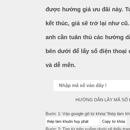
được hưởng giá ưu đãi này. Tu
kết thúc, giá sẽ trở lại như c
anh cần tuân thủ các hướng d
bên dưới để lấy số điện thoại 
và dễ mến.
HƯỚNG DẪN LẤY MÃ SỐ Đ
Bước 1: Vào google gõ từ khóa:"thép làm kh
Copy từ khóa
Bước 2: Tìm từ trên xuống dưới sẽ thấy tran