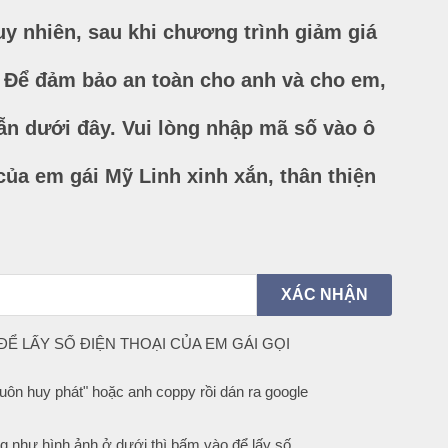
y nhiên, sau khi chương trình giảm giá
ũ. Để đảm bảo an toàn cho anh và cho em,
ẫn dưới đây. Vui lòng nhập mã số vào ô
của em gái Mỹ Linh xinh xắn, thân thiện
Ể LẤY SỐ ĐIỆN THOẠI CỦA EM GÁI GỌI
uôn huy phát" hoặc anh coppy rồi dán ra google
g như hình ảnh ở dưới thì bấm vào để lấy số