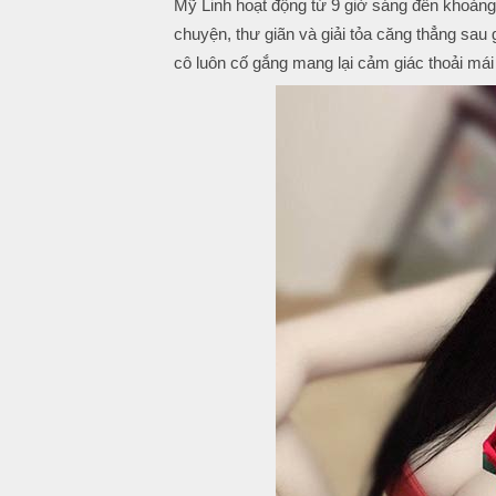
Mỹ Linh hoạt động từ 9 giờ sáng đến khoảng
chuyện, thư giãn và giải tỏa căng thẳng sau g
cô luôn cố gắng mang lại cảm giác thoải mái