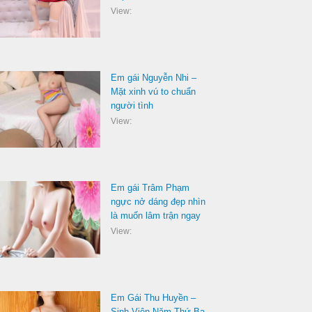
View:
Em gái Nguyễn Nhi –
Mặt xinh vú to chuẩn
người tình
View:
Em gái Trâm Phạm
ngực nở dáng đẹp nhìn
là muốn lâm trận ngay
View:
Em Gái Thu Huyền –
Sinh Viên Năm Thứ Ba