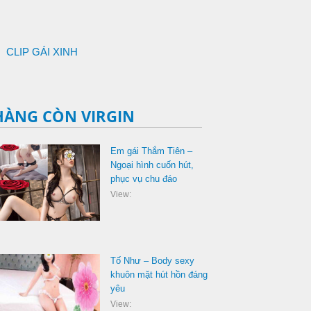
CLIP GÁI XINH
HÀNG CÒN VIRGIN
Em gái Thắm Tiên –
Ngoại hình cuốn hút,
phục vụ chu đáo
View:
Tố Như – Body sexy
khuôn mặt hút hồn đáng
yêu
View: