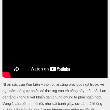
Nhan sắc của Kim Liên – thôi rồi, ai cũng phải gục ngã trước vẻ
đẹp dâm đãng tự nhiên dễ thương của cô nàng này mất thôi. Làn
da trắng không tì vết khiến dân chúng chúng ta phải ngẩn ngơ.
Vòng 1 của bé thì, thôi rồi, như cái bánh giầy, cứ cầm là không
buông. Vòng 2 và vòng 3 cũng không kém phần quyến rũ.