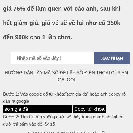
giá 75% để làm quen với các anh, sau khi
hết giảm giá, giá vé sẽ về lại như cũ 350k
đến 900k cho 1 lần chơi.
HƯỚNG DẪN LẤY MÃ SỐ ĐỂ LẤY SỐ ĐIỆN THOẠI CỦA EM
GÁI GỌI
Bước 1: Vào google gõ từ khóa:"sơn giả đá" hoặc anh coppy rồi
dán ra google
Copy từ khóa
Bước 2: Tìm từ trên xuống dưới sẽ thấy trang như hình ảnh ở
dưới thì bấm vào để lấy số