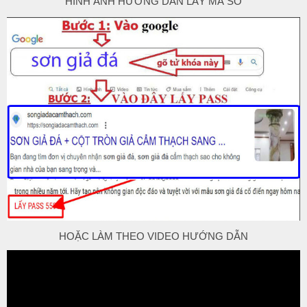
HÌNH ẢNH HƯỚNG DẪN LẤY MÃ SỐ
HOẶC LÀM THEO VIDEO HƯỚNG DẪN