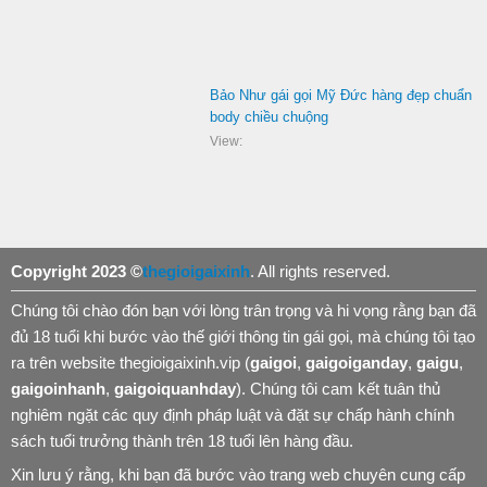
Bảo Như gái gọi Mỹ Đức hàng đẹp chuẩn
body chiều chuộng
View:
Copyright 2023 ©
thegioigaixinh
. All rights reserved.
Chúng tôi chào đón bạn với lòng trân trọng và hi vọng rằng bạn đã
đủ 18 tuổi khi bước vào thế giới thông tin gái gọi, mà chúng tôi tạo
ra trên website thegioigaixinh.vip (
gaigoi
,
gaigoiganday
,
gaigu
,
gaigoinhanh
,
gaigoiquanhday
). Chúng tôi cam kết tuân thủ
nghiêm ngặt các quy định pháp luật và đặt sự chấp hành chính
sách tuổi trưởng thành trên 18 tuổi lên hàng đầu.
Xin lưu ý rằng, khi bạn đã bước vào trang web chuyên cung cấp