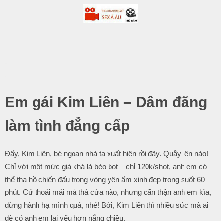
-
.
Em gái Kim Liên – Dâm đãng
làm tình đẳng cấp
Đấy, Kim Liên, bé ngoan nhà ta xuất hiện rồi đây. Quẫy lên nào!
Chỉ với một mức giá khá là bèo bọt – chỉ 120k/shot, anh em có
thể tha hồ chiến đấu trong vòng yên ấm xinh đẹp trong suốt 60
phút. Cứ thoải mái mà thả cửa nào, nhưng cẩn thận anh em kìa,
đừng hành hạ mình quá, nhé! Bởi, Kim Liên thì nhiều sức mà ai
dè có anh em lại yếu hơn nắng chiều.