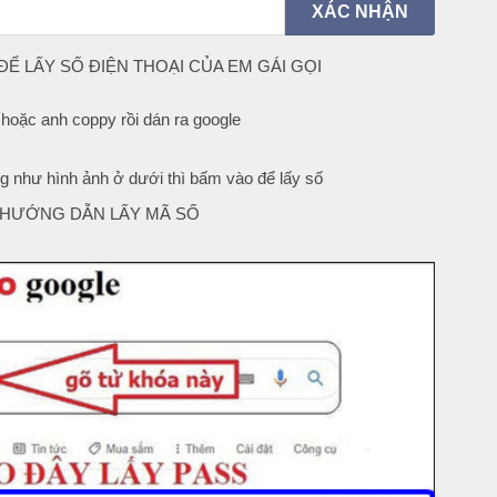
Ể LẤY SỐ ĐIỆN THOẠI CỦA EM GÁI GỌI
 hoặc anh coppy rồi dán ra google
g như hình ảnh ở dưới thì bấm vào để lấy số
 HƯỚNG DẪN LẤY MÃ SỐ