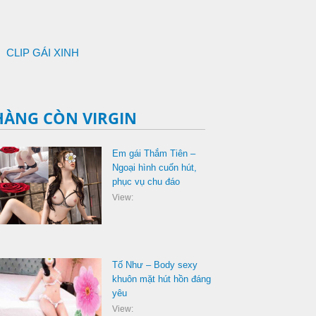
CLIP GÁI XINH
HÀNG CÒN VIRGIN
Em gái Thắm Tiên –
Ngoại hình cuốn hút,
phục vụ chu đáo
View:
Tố Như – Body sexy
khuôn mặt hút hồn đáng
yêu
View: