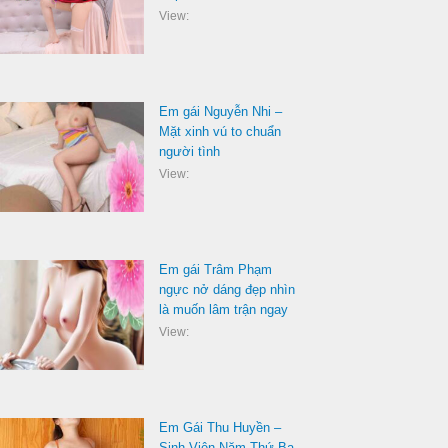
View:
Em gái Nguyễn Nhi –
Mặt xinh vú to chuẩn
người tình
View:
Em gái Trâm Phạm
ngực nở dáng đẹp nhìn
là muốn lâm trận ngay
View:
Em Gái Thu Huyền –
Sinh Viên Năm Thứ Ba