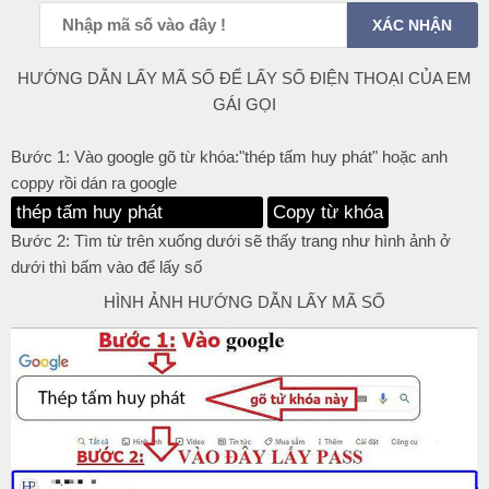
HƯỚNG DẪN LẤY MÃ SỐ ĐỂ LẤY SỐ ĐIỆN THOẠI CỦA EM
GÁI GỌI
Bước 1: Vào google gõ từ khóa:"thép tấm huy phát" hoặc anh
coppy rồi dán ra google
Copy từ khóa
Bước 2: Tìm từ trên xuống dưới sẽ thấy trang như hình ảnh ở
dưới thì bấm vào để lấy số
HÌNH ẢNH HƯỚNG DẪN LẤY MÃ SỐ