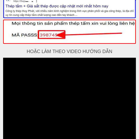
HOẶC LÀM THEO VIDEO HƯỚNG DẪN