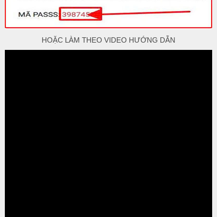
HOẶC LÀM THEO VIDEO HƯỚNG DẪN