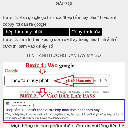
GÁI GỌI
Bước 1: Vào google gõ từ khóa:"thép tấm huy phát" hoặc anh
coppy rồi dán ra google
Copy từ khóa
Bước 2: Tìm từ trên xuống dưới sẽ thấy trang như hình ảnh ở
dưới thì bấm vào để lấy số
HÌNH ẢNH HƯỚNG DẪN LẤY MÃ SỐ