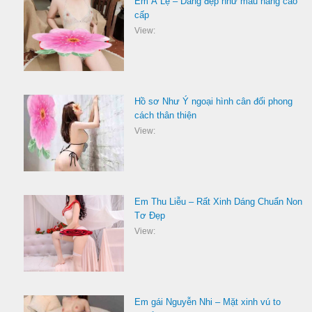
Em Á Lệ – Dáng đẹp như mẫu hàng cao
cấp
View:
Hồ sơ Như Ý ngoại hình cân đối phong
cách thân thiện
View:
Em Thu Liễu – Rất Xinh Dáng Chuẩn Non
Tơ Đẹp
View:
Em gái Nguyễn Nhi – Mặt xinh vú to