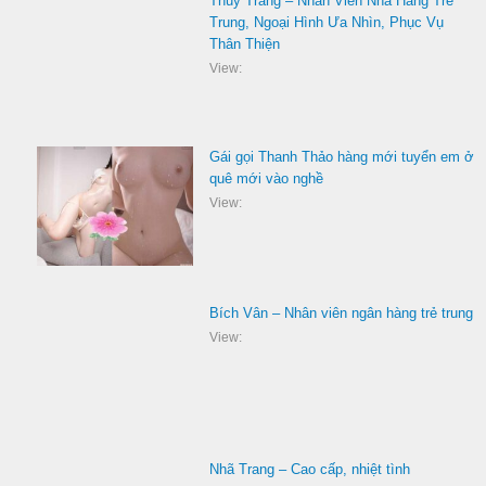
Thúy Trang – Nhân Viên Nhà Hàng Trẻ
Trung, Ngoại Hình Ưa Nhìn, Phục Vụ
Thân Thiện
View:
Gái gọi Thanh Thảo hàng mới tuyển em ở
quê mới vào nghề
View:
Bích Vân – Nhân viên ngân hàng trẻ trung
View:
Nhã Trang – Cao cấp, nhiệt tình