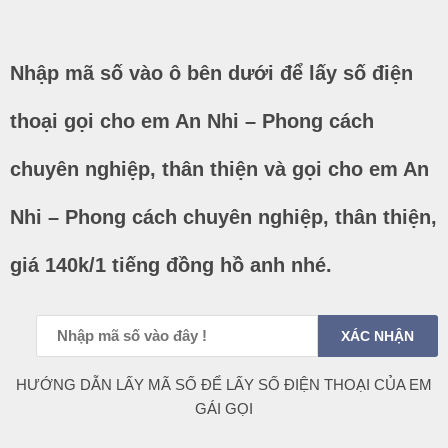
Nhập mã số vào ô bên dưới để lấy số điện
thoại gọi cho em An Nhi – Phong cách
chuyên nghiệp, thân thiện và gọi cho em An
Nhi – Phong cách chuyên nghiệp, thân thiện,
giá 140k/1 tiếng đồng hồ anh nhé.
HƯỚNG DẪN LẤY MÃ SỐ ĐỂ LẤY SỐ ĐIỆN THOẠI CỦA EM
GÁI GỌI