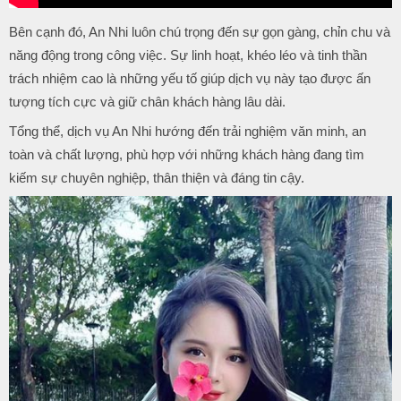
Bên cạnh đó, An Nhi luôn chú trọng đến sự gọn gàng, chỉn chu và
năng động trong công việc. Sự linh hoạt, khéo léo và tinh thần
trách nhiệm cao là những yếu tố giúp dịch vụ này tạo được ấn
tượng tích cực và giữ chân khách hàng lâu dài.
Tổng thể, dịch vụ An Nhi hướng đến trải nghiệm văn minh, an
toàn và chất lượng, phù hợp với những khách hàng đang tìm
kiếm sự chuyên nghiệp, thân thiện và đáng tin cậy.