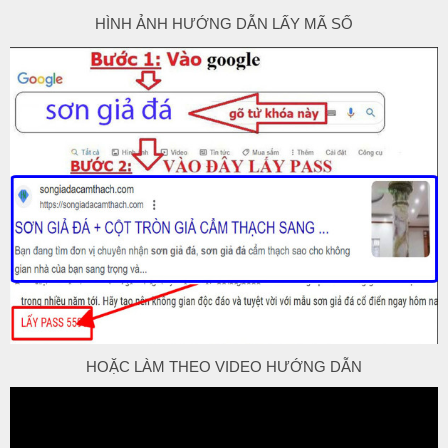
HÌNH ẢNH HƯỚNG DẪN LẤY MÃ SỐ
HOẶC LÀM THEO VIDEO HƯỚNG DẪN