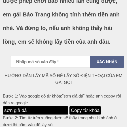
được phép chơi bao nhiều lần cũng được,
em gái Bảo Trang không tính thêm tiền anh
nhé. Và đừng lo, nếu anh không thấy hài
lòng, em sẽ không lấy tiền của anh đâu.
HƯỚNG DẪN LẤY MÃ SỐ ĐỂ LẤY SỐ ĐIỆN THOẠI CỦA EM
GÁI GỌI
Bước 1: Vào google gõ từ khóa:"sơn giả đá" hoặc anh coppy rồi
dán ra google
Copy từ khóa
Bước 2: Tìm từ trên xuống dưới sẽ thấy trang như hình ảnh ở
dưới thì bấm vào để lấy số