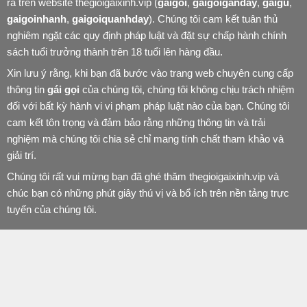
ra trên website thegioigaixinh.vip (
gaigoi
,
gaigoiganday
,
gaigu
,
gaigoinhanh
,
gaigoiquanhday
). Chúng tôi cam kết tuân thủ
nghiêm ngặt các quy định pháp luật và đặt sự chấp hành chính
sách tuổi trưởng thành trên 18 tuổi lên hàng đầu.
Xin lưu ý rằng, khi bạn đã bước vào trang web chuyên cung cấp
thông tin
gái gọi
của chúng tôi, chúng tôi không chịu trách nhiệm
đối với bất kỳ hành vi vi phạm pháp luật nào của bạn. Chúng tôi
cam kết tôn trọng và đảm bảo rằng những thông tin và trải
nghiệm mà chúng tôi chia sẻ chỉ mang tính chất tham khảo và
giải trí.
Chúng tôi rất vui mừng bạn đã ghé thăm thegioigaixinh.vip và
chúc bạn có những phút giây thú vị và bổ ích trên nền tảng trực
tuyến của chúng tôi.